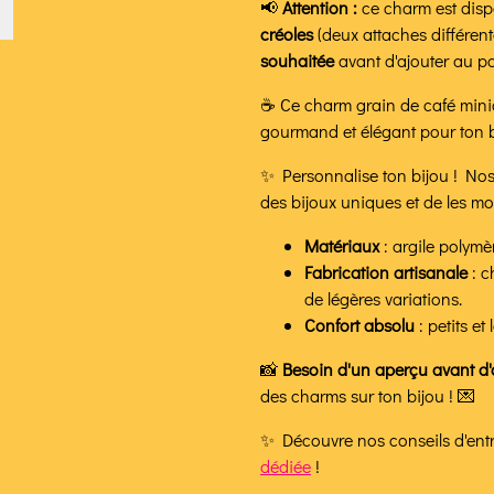
📢
Attention :
ce charm est dis
créoles
(deux attaches différent
souhaitée
avant d'ajouter au pa
☕ Ce charm grain de café miniat
gourmand et élégant pour ton b
✨ Personnalise ton bijou ! No
des bijoux uniques et de les mod
Matériaux
: argile polymè
Fabrication artisanale
: c
de légères variations.
Confort absolu
: petits e
📸
Besoin d'un aperçu avant d'
des charms sur ton bijou ! 💌
✨ Découvre nos conseils d'entre
dédiée
!