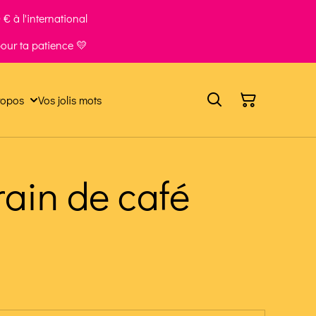
€ à l'international
our ta patience 💛
ropos
Vos jolis mots
ain de café