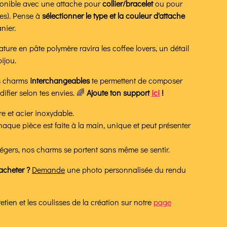
ponible avec une attache pour
collier/bracelet
ou pour
es).
Pense à
sélectionner le type et la couleur d'attache
nier.
ure en pâte polymère ravira les coffee lovers, un détail
ijou.
s charms
interchangeables
te permettent de composer
ifier selon tes envies. 🌈
Ajoute ton support
ici
!
re et acier inoxydable.
haque pièce est faite à la main, unique et peut présenter
t légers, nos charms se portent sans même se sentir.
acheter ?
Demande
une photo personnalisée du rendu
tien et les coulisses de la création sur notre
page