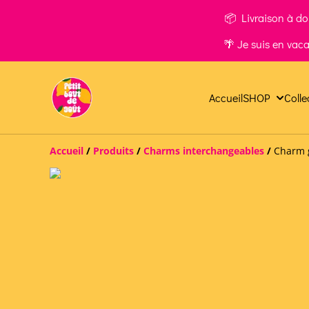
📦 Livraison à dom
🌴 Je suis en vac
Accueil
SHOP
Colle
Accueil
/
Produits
/
Charms interchangeables
/
Charm g