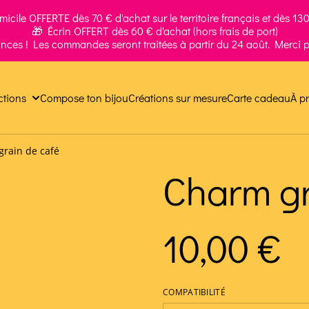
icile OFFERTE dès 70 € d'achat sur le territoire français et dès 130 
🎁 Écrin OFFERT dès 60 € d'achat (hors frais de port)
ances ! Les commandes seront traitées à partir du 24 août. Merci p
ctions
Compose ton bijou
Créations sur mesure
Carte cadeau
À p
rain de café
Charm gr
10,00 €
COMPATIBILITÉ