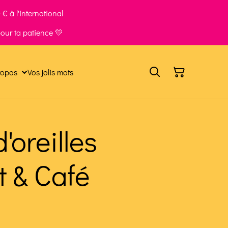
€ à l'international
our ta patience 💛
ropos
Vos jolis mots
'oreilles
t & Café