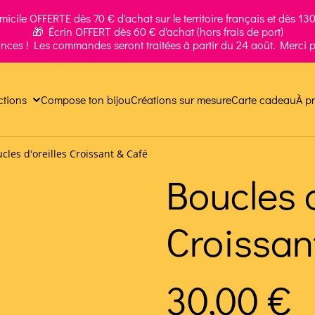
icile OFFERTE dès 70 € d'achat sur le territoire français et dès 130 
🎁 Écrin OFFERT dès 60 € d'achat (hors frais de port)
ances ! Les commandes seront traitées à partir du 24 août. Merci p
ctions
Compose ton bijou
Créations sur mesure
Carte cadeau
À p
cles d'oreilles Croissant & Café
Boucles d
Croissan
30,00 €