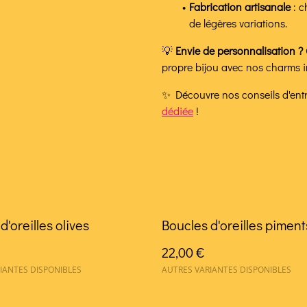
Fabrication artisanale
: c
de légères variations.
💡
Envie de personnalisation ?
propre bijou avec nos charms
✨ Découvre nos conseils d'entre
dédiée
!
d'oreilles olives
Boucles d'oreilles piment
22,00 €
IANTES DISPONIBLES
AUTRES VARIANTES DISPONIBLES