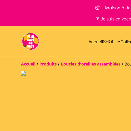
📦 Livraison à dom
🌴 Je suis en vac
Accueil
SHOP
Colle
Accueil
/
Produits
/
Boucles d'oreilles assemblées
/
Bou