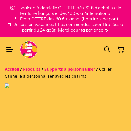
📦 Livraison à domicile OFFERTE dès 70 € d'achat sur le
territoire français et dès 130 € à l'international
🎁 Écrin OFFERT dès 60 € d'achat (hors frais de port)
🌴 Je suis en vacances ! Les commandes seront traitées à
partir du 24 août. Merci pour ta patience 💛
Accueil
/
Produits
/
Supports à personnaliser
/
Collier
Cannelle à personnaliser avec les charms