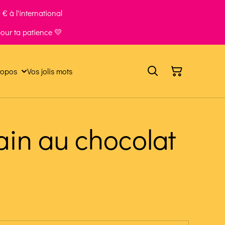
€ à l'international
our ta patience 💛
ropos
Vos jolis mots
in au chocolat