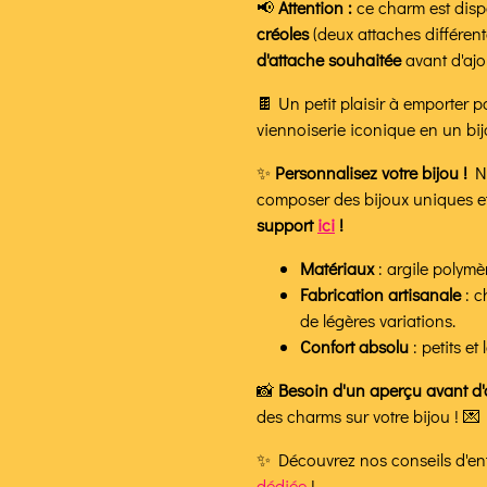
📢
Attention :
ce charm est dis
créoles
(deux attaches différent
d'attache souhaitée
avant d'ajo
🍫 Un petit plaisir à emporter 
viennoiserie iconique en un bijo
✨
Personnalisez votre bijou !
No
composer des bijoux uniques et 
support
ici
!
Matériaux
: argile polymè
Fabrication artisanale
: c
de légères variations.
Confort absolu
: petits e
📸
Besoin d'un aperçu avant d'
des charms sur votre bijou ! 💌
✨ Découvrez nos conseils d'entr
dédiée
!