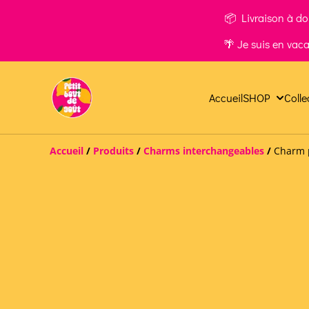
📦 Livraison à dom
🌴 Je suis en vac
Accueil
SHOP
Colle
Accueil
/
Produits
/
Charms interchangeables
/
Charm p