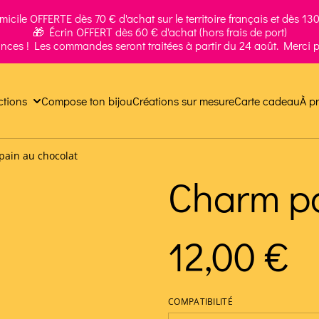
icile OFFERTE dès 70 € d'achat sur le territoire français et dès 130 
🎁 Écrin OFFERT dès 60 € d'achat (hors frais de port)
ances ! Les commandes seront traitées à partir du 24 août. Merci p
ctions
Compose ton bijou
Créations sur mesure
Carte cadeau
À p
ain au chocolat
Charm pa
12,00 €
COMPATIBILITÉ