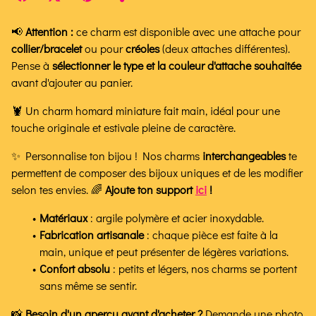
📢
Attention :
ce charm est disponible avec une attache pour
collier/bracelet
ou pour
créoles
(deux attaches différentes).
Pense à
sélectionner le type et la couleur d'attache souhaitée
avant d'ajouter au panier.
🦞 Un charm homard miniature fait main, idéal pour une
touche originale et estivale pleine de caractère.
✨ Personnalise ton bijou ! Nos charms
interchangeables
te
permettent de composer des bijoux uniques et de les modifier
selon tes envies. 🌈
Ajoute ton support
ici
!
Matériaux
: argile polymère et acier inoxydable.
Fabrication artisanale
: chaque pièce est faite à la
main, unique et peut présenter de légères variations.
Confort absolu
: petits et légers, nos charms se portent
sans même se sentir.
📸
Besoin d'un aperçu avant d'acheter ?
Demande
une photo