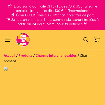
📦 Livraison à domicile OFFERTE dès 70 € d'achat sur le
territoire français et dès 130 € à l'international
🎁 Écrin OFFERT dès 60 € d'achat (hors frais de port)
🌴 Je suis en vacances ! Les commandes seront traitées à
partir du 24 août. Merci pour ta patience 💛
Accueil
/
Produits
/
Charms interchangeables
/
Charm
homard