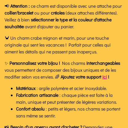
📢
Attention :
ce charm est disponible avec une attache pour
collier/bracelet
ou pour
créoles
(deux attaches différentes).
Veillez à bien
sélectionner le type et la couleur d'attache
souhaitée
avant d'ajouter au panier.
🦀 Un charm crabe mignon et marin, pour une touche
originale qui sent les vacances ! Parfait pour celles qui
aiment les détails qui ne passent pas inaperçus.
✨
Personnalisez votre bijou !
Nos charms
interchangeables
vous permettent de composer des bijoux uniques et de les
modifier selon vos envies. 🌈
Ajoutez votre support
ici
!
Matériaux
: argile polymère et acier inoxydable.
Fabrication artisanale
: chaque pièce est faite à la
main, unique et peut présenter de légères variations.
Confort absolu
: petits et légers, nos charms se portent
sans même se sentir.
📸
Besoin d'un aperçu avant d'acheter ?
Demandez
une