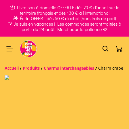
📦 Livraison à domicile OFFERTE dès 70 € d'achat sur le
territoire français et dès 130 € à l'international
🎁 Écrin OFFERT dès 60 € d'achat (hors frais de port)
🌴 Je suis en vacances ! Les commandes seront traitées à
partir du 24 août. Merci pour ta patience 💛
Accueil
/
Produits
/
Charms interchangeables
/
Charm crabe