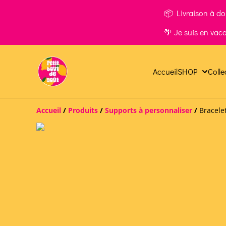
📦 Livraison à dom
🌴 Je suis en vac
Accueil
SHOP
Colle
Accueil
/
Produits
/
Supports à personnaliser
/
Bracele