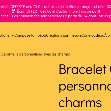
icile OFFERTE dès 70 € d'achat sur le territoire français et dès 130 
🎁 Écrin OFFERT dès 60 € d'achat (hors frais de port)
ances ! Les commandes seront traitées à partit du 24 août. Merci p
ctions
Compose ton bijou
Créations sur mesure
Carte cadeau
À p
t Caramel à personnaliser avec les charms
Bracelet
personna
charms