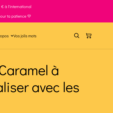
€ à l'international
our ta patience 💛
ropos
Vos jolis mots
 Caramel à
liser avec les